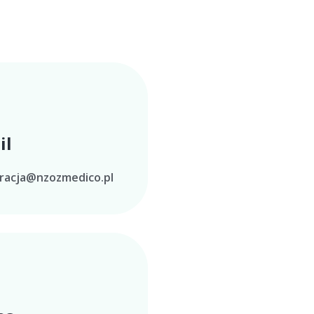
il
tracja@nzozmedico.pl